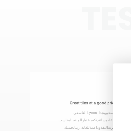
TE
Excellent design from Lycos
reat tiles at a good price
แตกต่างจากคนอื่นๆพวกเขามีการออกแบบที่น่าสนใจแ
الناسفي Lycos محبوبجدا.
หลายขนาดที่ให้คุณมากกว่าตัวเลือกเพียงพอในการเลือกผลิ
احرصدائمًاعلىمساعدتكفياختيارالمنت.
جديرةبالثقةوداعمةللغاية. ربنايحميك
เหมาะสมสำหรับตลาดของคุณขอให้โชคดีและความรั