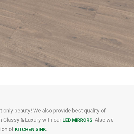
ot only beauty! We also provide best quality of
m Classy & Luxury with our
. Also we
LED MIRRORS
tion of
.
KITCHEN SINK