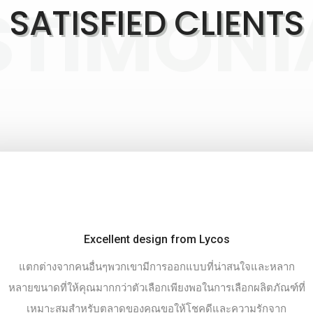
STIMONI
SATISFIED CLIENTS
Great product and fast delivery
EsistimmereineFreude, mit Lycos zuarbeiten.
ละหลาก
When I s
NebenQualitätsproduktenistunsPünktlichkeitimmerwichtig.
ตภัณฑ์ที่
join 
กจาก
whether
Sieliefertenimmerpünktlich und manchmalsogarvorAblauf der