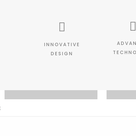
ADVA
INNOVATIVE
TECHNO
DESIGN
Wall & Floor
Co