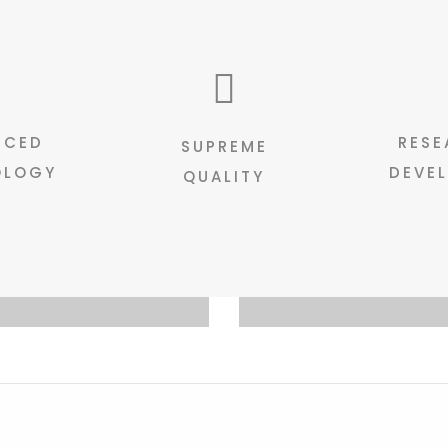
NCED
RESE
SUPREME
LOGY​
DEVE
QUALITY​
unter Top
Outdoor
Tiles