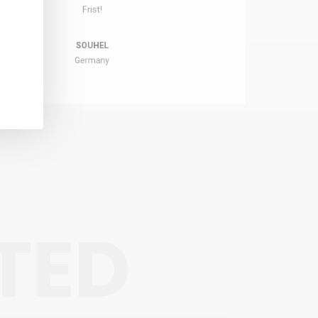
d order placing of suitable products to my market!
MANNI
South Africa
TED