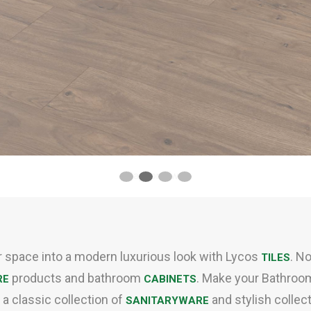
Caption Two
r space into a modern luxurious look with Lycos
. N
TILES
products and bathroom
. Make your Bathroo
RE
CABINETS
a classic collection of
and stylish collec
SANITARYWARE